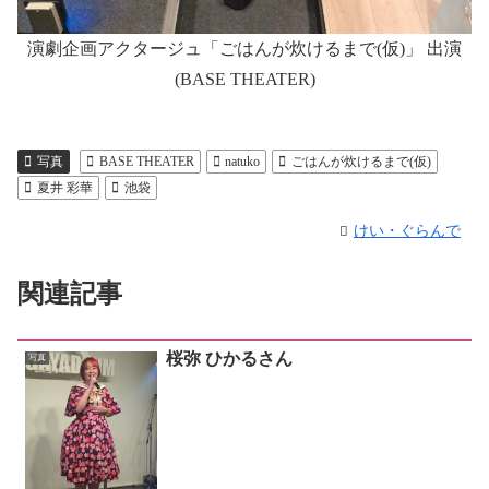
演劇企画アクタージュ「ごはんが炊けるまで(仮)」 出演
(BASE THEATER)
写真
BASE THEATER
natuko
ごはんが炊けるまで(仮)
夏井 彩華
池袋
けい・ぐらんで
関連記事
桜弥 ひかるさん
写真