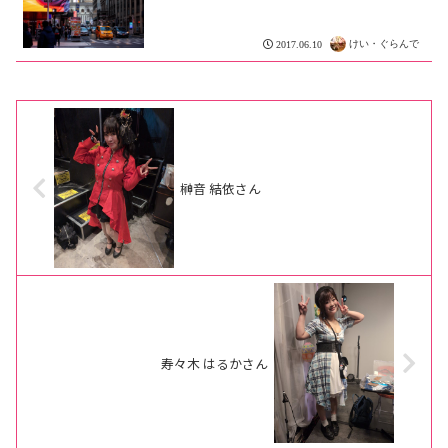
けい・ぐらんで
2017.06.10
榊音 結依さん
寿々木 はるかさん