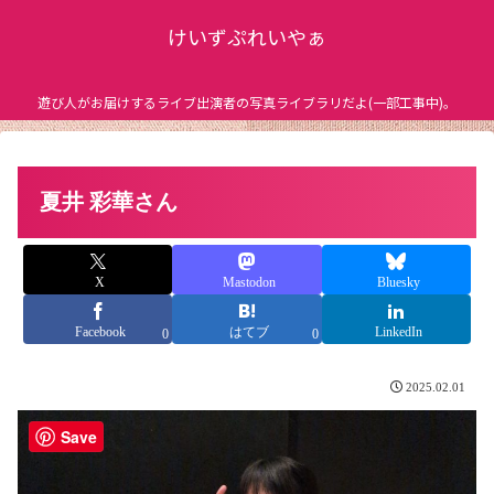
けいずぷれいやぁ
遊び人がお届けするライブ出演者の写真ライブラリだよ(一部工事中)。
夏井 彩華さん
X
Mastodon
Bluesky
Facebook
はてブ
LinkedIn
0
0
2025.02.01
Save