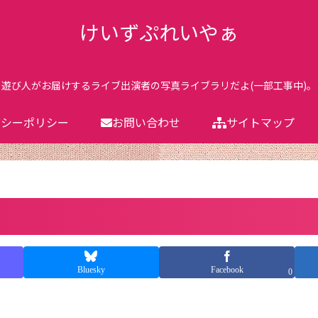
けいずぷれいやぁ
遊び人がお届けするライブ出演者の写真ライブラリだよ(一部工事中)。
バシーポリシー
お問い合わせ
サイトマップ
Bluesky
Facebook
0