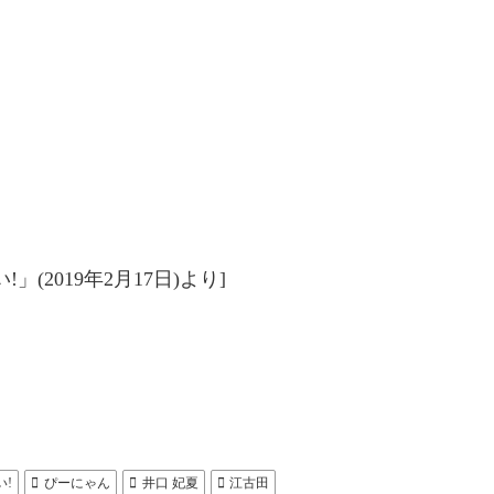
(2019年2月17日)より]
い!
ぴーにゃん
井口 妃夏
江古田