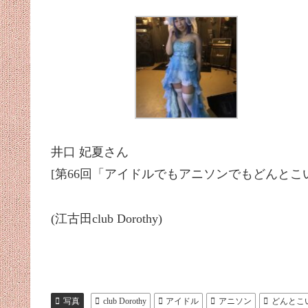
井口 妃夏さん
[第66回「アイドルでもアニソンでもどんとこい!」
(江古田club Dorothy)
写真
club Dorothy
アイドル
アニソン
どんとこ