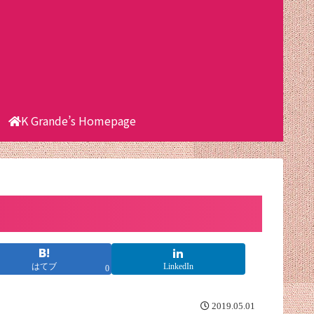
K Grande’s Homepage
はてブ
LinkedIn
0
2019.05.01