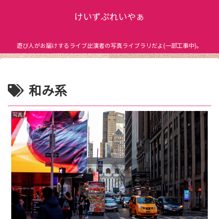
けいずぷれいやぁ
遊び人がお届けするライブ出演者の写真ライブラリだよ(一部工事中)。
和み系
写真